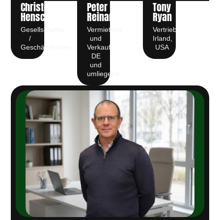
Christoph
Peter
Tony
Henschel
Reinartz
Ryan
Gesellschafter
Vermietung
Vertrieb
/
und
Irland,
Geschäftsführer
Verkauf
USA
DE
und
umliegend