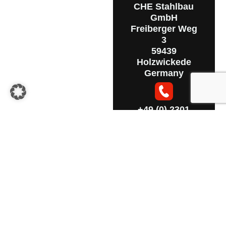
Senden Sie uns
CHE Stahlbau
einfach Ihre
GmbH
Anfrage über das
Freiberger Weg
3
Formular.
59439
Holzwickede
Germany
+49 (0) 2301
12445
info@che-
stahlbau-
gmbh.de
Mieten