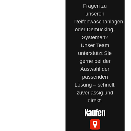
Egal ob Sie eine
Fragen zu
LKW-
unseren
Reifenwaschanlage
Reifenwaschanlagen
oder ein
oder Demucking-
Demucking-
Systemen?
System benötigen
Unser Team
– wir unterstützen
unterstützt Sie
Sie mit
gerne bei der
kompetenter
Auswahl der
Beratung,
passenden
schnellen
Lösung – schnell,
Antworten und
zuverlässig und
maßgeschneiderten
direkt.
Lösungen für
Kaufen
Ihren
Einsatzbereich.